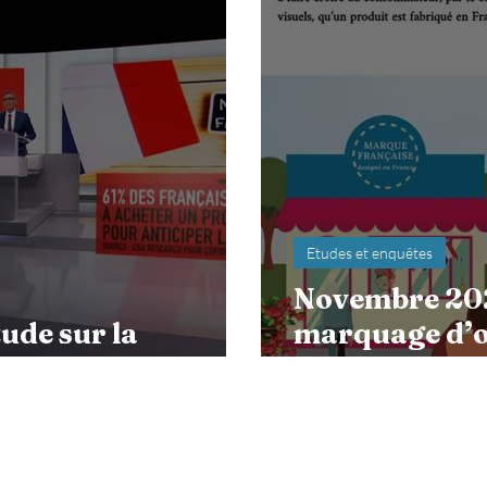
Etudes et enquêtes
Novembre 2021
tude sur la
marquage d’or
ion
francolavage