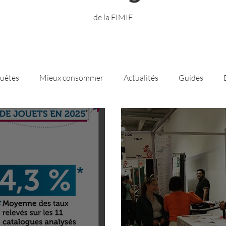
de la FIMIF
quêtes
Mieux consommer
Actualités
Guides
sletters
Réindustrialisation