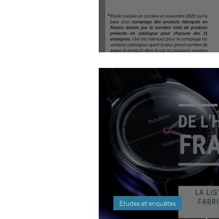
Etude jouets 20
Etudes et enquêtes