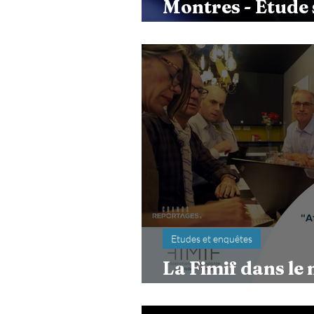
Montres - Etude 
réindustrialisat
Etudes et enquêtes
La Fimif dans l
reportages sur 