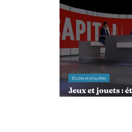
Etudes et enquêtes
Jeux et jouets : é
réindustrialisat