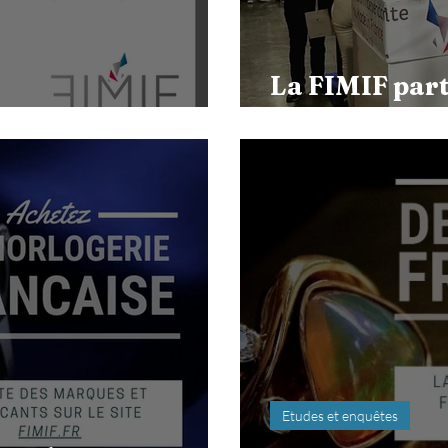
La FIMIF par
25
Lyon
Etudes et enquêtes