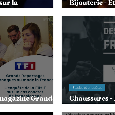
sur la
Bijouterie - E
ion
réindustriali
Etudes et enquêtes
e magazine Grands
Chaussures - 
TF1
réindustriali