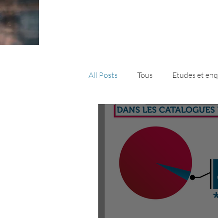
All Posts
Tous
Etudes et en
Les paniers de la FIMIF
New