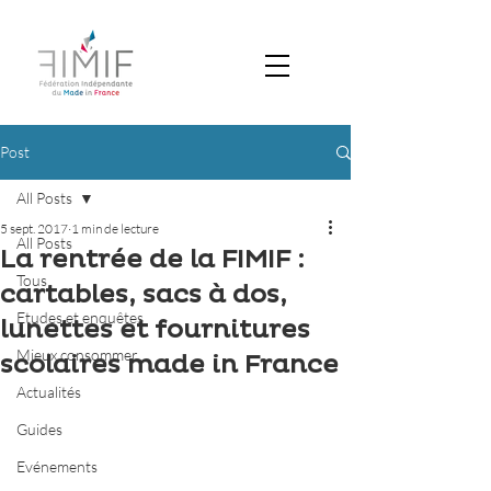
Post
All Posts
5 sept. 2017
1 min de lecture
All Posts
La rentrée de la FIMIF :
Tous
cartables, sacs à dos,
Etudes et enquêtes
lunettes et fournitures
Mieux consommer
scolaires made in France
Actualités
Guides
Evénements