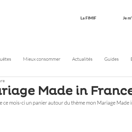
La FIMIF
Je m
quêtes
Mieux consommer
Actualités
Guides
ure
sletters
Réindustrialisation
riage Made in Franc
 ce mois-ci un panier autour du thème mon Mariage Made i