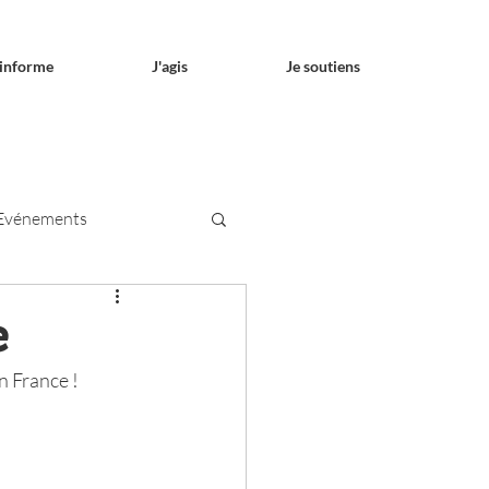
'informe
J'agis
Je soutiens
Evénements
e
n France !