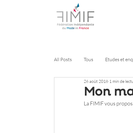
All Posts
Tous
Etudes et en
26 août 2018
1 min de lect
Les paniers de la FIMIF
New
Mon ma
La FIMIF vous propose