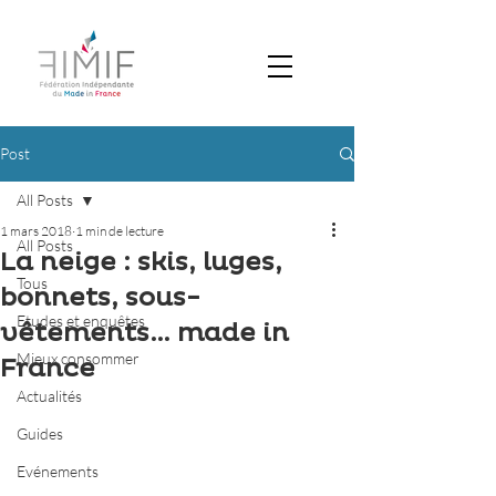
Post
All Posts
1 mars 2018
1 min de lecture
All Posts
La neige : skis, luges,
Tous
bonnets, sous-
Etudes et enquêtes
vêtements… made in
Mieux consommer
France
Actualités
Guides
Evénements