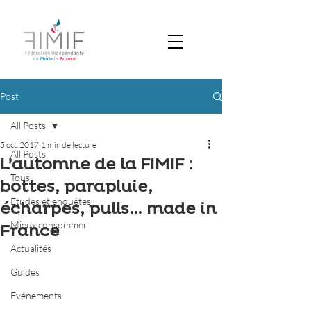
Post
All Posts
5 oct. 2017
1 min de lecture
All Posts
L’automne de la FIMIF :
Tous
bottes, parapluie,
Etudes et enquêtes
écharpes, pulls… made in
Mieux consommer
France
Actualités
Guides
Evénements