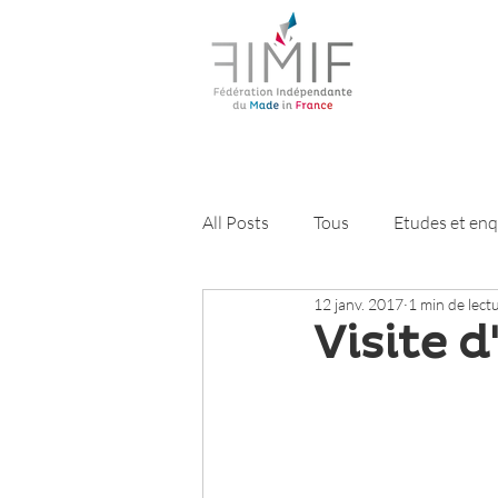
All Posts
Tous
Etudes et en
12 janv. 2017
1 min de lect
Les paniers de la FIMIF
New
Visite 