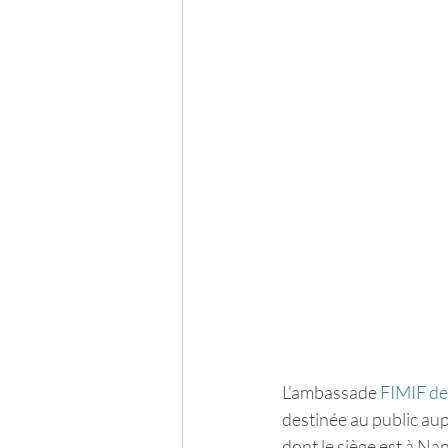
L'ambassade 
FIMIF de 
destinée au public aup
dont le siège est à Nan