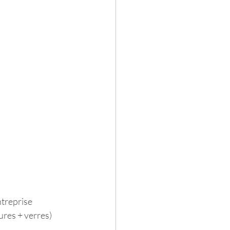
ntreprise 
ures + verres) 