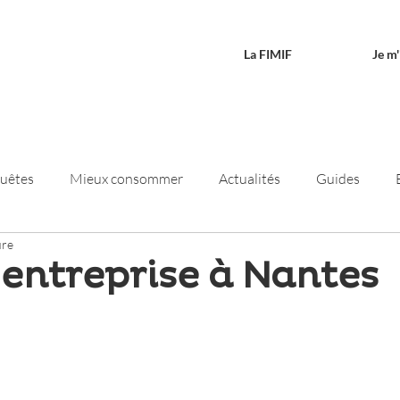
La FIMIF
Je m
quêtes
Mieux consommer
Actualités
Guides
ure
sletters
Réindustrialisation
d'entreprise à Nantes