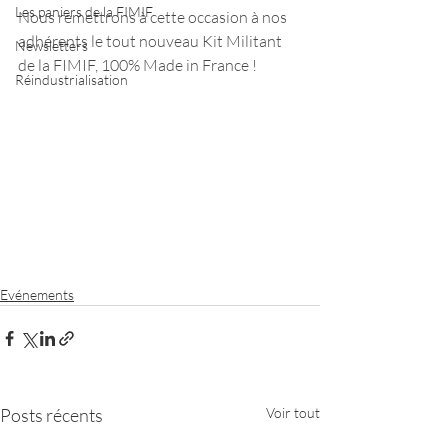
Les paniers de la FIMIF
Nous remettrons à cette occasion à nos 
adhérents le tout nouveau Kit Militant 
Newsletters
de la FIMIF, 100% Made in France !
Réindustrialisation
Evénements
Posts récents
Voir tout