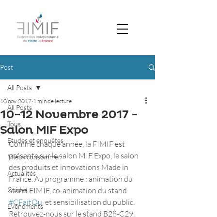
Post
All Posts
10 nov. 2017
1 min de lecture
All Posts
10-12 Novembre 2017 -
Tous
Salon MIF Expo
Etudes et enquêtes
Comme chaque année, la FIMIF est 
présente sur le salon MIF Expo, le salon 
Mieux consommer
des produits et innovations Made in 
Actualités
France. Au programme : animation du 
Guides
stand FIMIF, co-animation du stand 
#CFaitOu
, et sensibilisation du public. 
Evénements
Retrouvez-nous sur le stand B28-C29. 